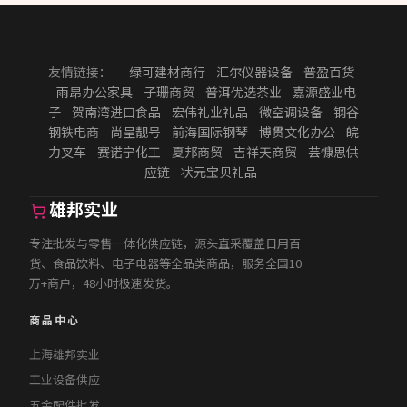
友情链接：
绿可建材商行
汇尔仪器设备
普盈百货
雨昂办公家具
子珊商贸
普洱优选茶业
嘉源盛业电
子
贺南湾进口食品
宏伟礼业礼品
微空调设备
钢谷
钢铁电商
尚呈靓号
前海国际钢琴
博贯文化办公
皖
力叉车
赛诺宁化工
夏邦商贸
吉祥天商贸
芸慷思供
应链
状元宝贝礼品
雄邦实业
专注批发与零售一体化供应链，源头直采覆盖日用百
货、食品饮料、电子电器等全品类商品，服务全国10
万+商户，48小时极速发货。
商品中心
上海雄邦实业
工业设备供应
五金配件批发