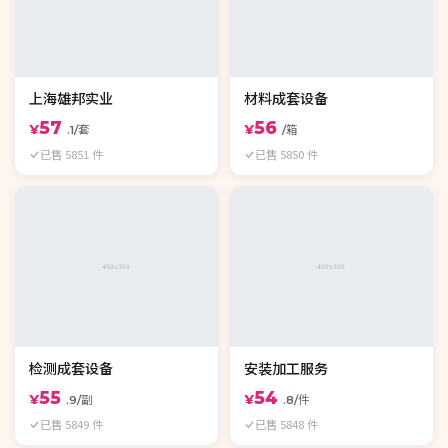
上海雄邦实业
材料成套设备
57
56
¥
¥
.1/套
/箱
已售 5851 件
已售 5850 件
检测成套设备
安装加工服务
55
54
¥
¥
.9/副
.8/件
已售 5849 件
已售 5848 件