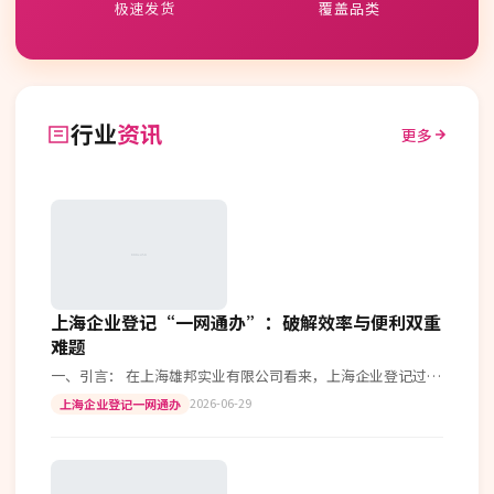
极速发货
覆盖品类
行业
资讯
更多
上海企业登记“一网通办”：破解效率与便利双重
难题
一、引言： 在上海雄邦实业有限公司看来，上海企业登记过程
中的“一网通办”平台是一项革命性的改革举措。它不仅简化
2026-06-29
上海企业登记一网通办
了企业的注册流程，还大大提高…