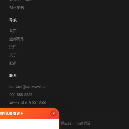
钢材销售
导航
首页
全部商品
资讯
关于
联系
联系
contact@smxvawt.cn
400-888-8888
周一至周五 9:00-18:00
×
无限制免费查询
© 2026 雄邦实业 · 批发零售 · 供应链 · 商品贸易