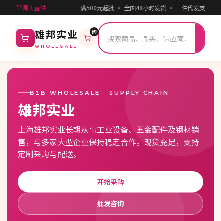
源头直供
满500元起批 · 全国48小时发货 · 一件代发支持 ·
询
搜
雄邦实业
索
WHOLESALE
B2B WHOLESALE · SUPPLY CHAIN
雄邦实业
上海雄邦实业长期从事工业设备、五金配件及钢材销
售，与多家大型企业保持稳定合作。现货充足，支持
定制采购与配送。
开始采购
批发咨询