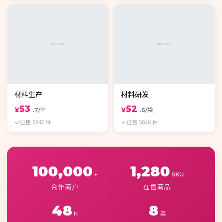
材料生产
材料研发
53
52
¥
¥
.7/个
.6/袋
已售 5847 件
已售 5846 件
100,000
1,280
+
SKU
合作商户
在售商品
48
8
h
类